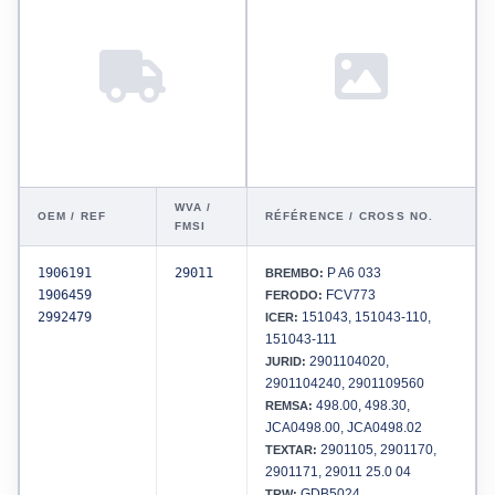
WVA /
OEM / REF
RÉFÉRENCE / CROSS NO.
FMSI
1906191
29011
P A6 033
BREMBO:
1906459
FCV773
FERODO:
2992479
151043, 151043-110,
ICER:
151043-111
2901104020,
JURID:
2901104240, 2901109560
498.00, 498.30,
REMSA:
JCA0498.00, JCA0498.02
2901105, 2901170,
TEXTAR:
2901171, 29011 25.0 04
GDB5024
TRW: