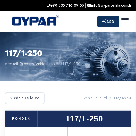
+90 535 716 09 55
info@oyparbalata.com.tr
B2B
117/1-250
Accueil
Produits
Véhicule lourd
117/1-250
Véhicule lourd
Véhicule lourd /
117/1-250
117/1-250
RONDEX