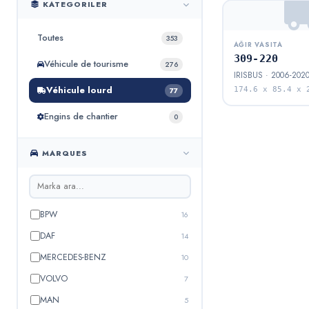
KATEGORILER
Toutes
353
AĞIR VASITA
309-220
Véhicule de tourisme
276
IRISBUS · 2006-202
Véhicule lourd
174.6 x 85.4 x 
77
Engins de chantier
0
MARQUES
BPW
16
DAF
14
MERCEDES-BENZ
10
VOLVO
7
MAN
5