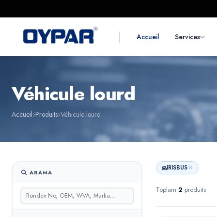
|
Accueil
Services
Véhicule lourd
Accueil
Produits
Véhicule lourd
IRISBUS
ARAMA
Toplam
2
produits