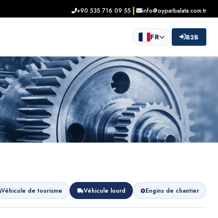
+90 535 716 09 55
info@oyparbalata.com.tr
FR
B2B
Véhicule de tourisme
Véhicule lourd
Engins de chantier