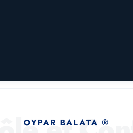
Fabricant Leader 
Ürünleri İncele
ôle et Con
OYPAR BALATA ®