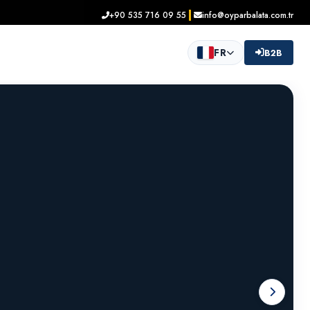
+90 535 716 09 55
info@oyparbalata.com.tr
FR
B2B
FREINAGE
S VOTRE
TRÔLE