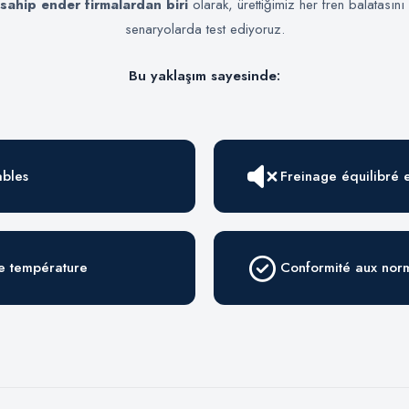
 sahip ender firmalardan biri
olarak, ürettiğimiz her fren balatasını
senaryolarda test ediyoruz.
Bu yaklaşım sayesinde:
ables
Freinage équilibré e
te température
Conformité aux norm