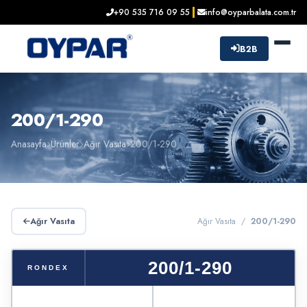
+90 535 716 09 55
info@oyparbalata.com.tr
B2B
200/1-290
Anasayfa
Ürünler
Ağır Vasıta
200/1-290
Ağır Vasıta
Ağır Vasıta /
200/1-290
200/1-290
RONDEX