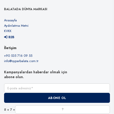
BALATADA DÜNYA MARKASI
Anasayfa
Aydınlatma Metni
KVKK
B2B
İletişim
+90 535 716 09 55
info@oyparbalata.com.tr
Kampanyalardan haberdar olmak için
abone olun.
E-posta adresiniz
ABONE OL
8 + 7 =