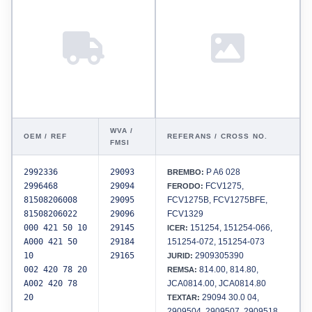
WVA /
OEM / REF
REFERANS / CROSS NO.
FMSI
2992336
29093
P A6 028
BREMBO:
2996468
29094
FCV1275,
FERODO:
81508206008
29095
FCV1275B, FCV1275BFE,
81508206022
29096
FCV1329
000 421 50 10
29145
151254, 151254-066,
ICER:
A000 421 50
29184
151254-072, 151254-073
10
29165
2909305390
JURID:
002 420 78 20
814.00, 814.80,
REMSA:
A002 420 78
JCA0814.00, JCA0814.80
20
29094 30.0 04,
TEXTAR:
2909504, 2909507, 2909518