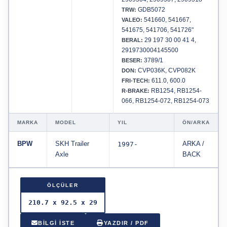
GDB5072
TRW:
541660, 541667,
VALEO:
541675, 541706, 541726"
29 197 30 00 41 4,
BERAL:
2919730004145500
3789/1
BESER:
CVP036K, CVP082K
DON:
611.0, 600.0
FRI-TECH:
RB1254, RB1254-
R-BRAKE:
066, RB1254-072, RB1254-073
MARKA
MODEL
YIL
ÖN/ARKA
BPW
SKH Trailer
1997-
ARKA /
Axle
BACK
ÖLÇÜLER
210.7 x 92.5 x 29
BİLGİ İSTE
YAZDIR / PDF