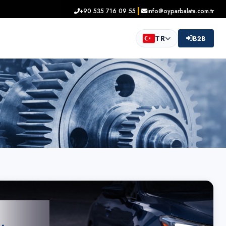
+90 535 716 09 55
info@oyparbalata.com.tr
TR
B2B