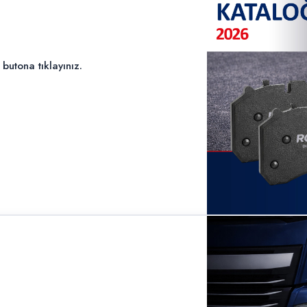
6
utona tıklayınız.