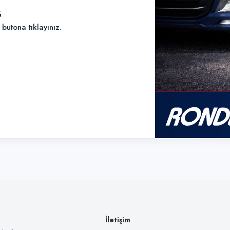
6
utona tıklayınız.
İletişim