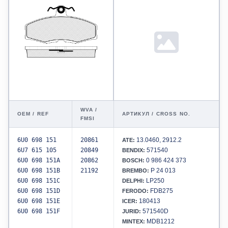
WVA /
OEM / REF
АРТИКУЛ / CROSS NO.
FMSI
6U0 698 151
20861
13.0460, 2912.2
ATE:
6U7 615 105
20849
571540
BENDIX:
6U0 698 151A
20862
0 986 424 373
BOSCH:
6U0 698 151B
21192
P 24 013
BREMBO:
6U0 698 151C
LP250
DELPHI:
6U0 698 151D
FDB275
FERODO:
6U0 698 151E
180413
ICER:
6U0 698 151F
571540D
JURID:
MDB1212
MINTEX: