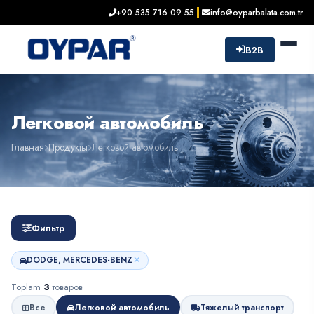
+90 535 716 09 55
info@oyparbalata.com.tr
B2B
Легковой автомобиль
Главная
Продукты
Легковой автомобиль
Фильтр
DODGE, MERCEDES-BENZ
Toplam
3
товаров
Все
Легковой автомобиль
Тяжелый транспорт