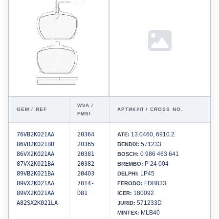
WVA /
OEM / REF
АРТИКУЛ / CROSS NO.
FMSI
76VB2K021AA
20364
13.0460, 6910.2
ATE:
86VB2K021BB
20365
571233
BENDIX:
86VX2K021AA
20381
0 986 463 641
BOSCH:
87VX2K021BA
20382
P 24 004
BREMBO:
89VB2K021BA
20403
LP45
DELPHI:
89VX2K021AA
7014-
FDB833
FERODO:
89VX2KO21AA
D81
180092
ICER:
A82SX2K021LA
571233D
JURID:
MLB40
MINTEX: