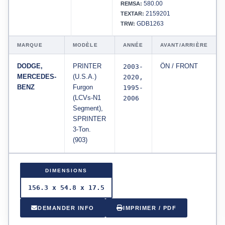
580.00
REMSA:
2159201
TEXTAR:
GDB1263
TRW:
MARQUE
MODÈLE
ANNÉE
AVANT/ARRIÈRE
DODGE,
PRINTER
2003-
ÖN / FRONT
MERCEDES-
(U.S.A.)
2020,
BENZ
Furgon
1995-
(LCVs-N1
2006
Segment),
SPRINTER
3-Ton.
(903)
DIMENSIONS
156.3 x 54.8 x 17.5
DEMANDER INFO
IMPRIMER / PDF