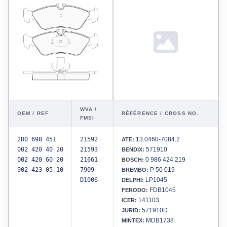
WVA /
OEM / REF
RÉFÉRENCE / CROSS NO.
FMSI
2D0 698 451
21592
13.0460-7084.2
ATE:
002 420 40 20
21593
571910
BENDIX:
002 420 60 20
21661
0 986 424 219
BOSCH:
902 423 05 10
7909-
P 50 019
BREMBO:
D1006
LP1045
DELPHI:
FDB1045
FERODO:
141103
ICER:
571910D
JURID:
MDB1738
MINTEX: