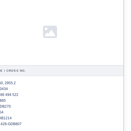
E / CROSS NO.
0, 2955.2
0434
86 494 522
885
DB270
54
B1214
428-GDB807