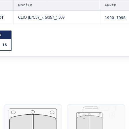
MODÈLE
ANNÉE
OT
CLIO (B/C57_), 5/357_) 309
1990-1998
S
 18