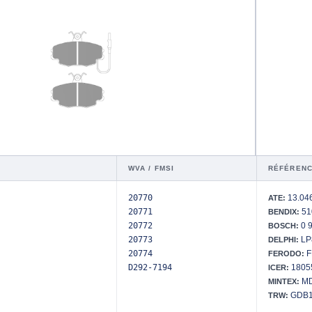
WVA / FMSI
RÉFÉRENC
20770
13.046
ATE:
20771
51
BENDIX:
20772
0 9
BOSCH:
20773
LP
DELPHI:
20774
F
FERODO:
D292-7194
1805
ICER:
MD
MINTEX:
GDB1
TRW: