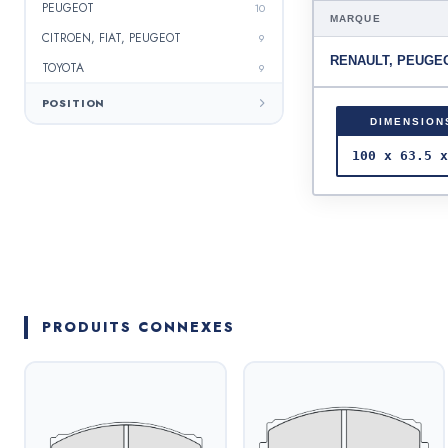
PEUGEOT
10
MARQUE
CITROEN, FIAT, PEUGEOT
9
RENAULT, PEUGE
TOYOTA
9
IVECO
8
POSITION
DIMENSION
CITROEN, PEUGEOT
7
100 x 63.5 x
RENAULT
7
NISSAN, OPEL, RENAULT
7
MITSUBISHI
6
VW
6
HYUNDAI
5
AUDI, SEAT, SKODA
5
PRODUITS CONNEXES
ISUZU
5
BMC
5
HYUNDAI, KIA
4
GAZ
3