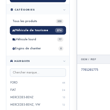
CATÉGORIES
Tous les produits
353
Véhicule de tourisme
276
Véhicule lourd
77
Engins de chantier
0
OEM / REF
MARQUES
7701201775
FORD
44
FIAT
24
MERCEDES-BENZ
15
MERCEDES-BENZ, VW
12