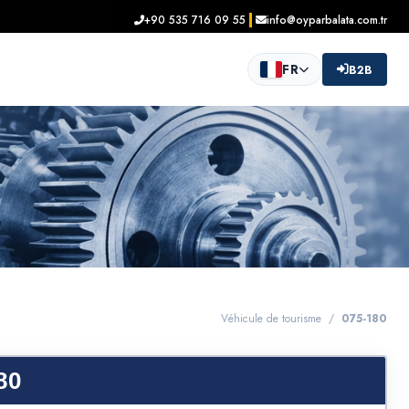
+90 535 716 09 55
info@oyparbalata.com.tr
FR
B2B
Véhicule de tourisme /
075-180
80