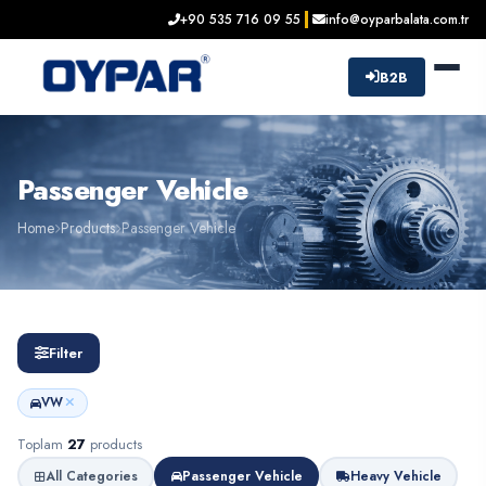
+90 535 716 09 55
info@oyparbalata.com.tr
B2B
Passenger Vehicle
Home
Products
Passenger Vehicle
Filter
VW
Toplam
27
products
All Categories
Passenger Vehicle
Heavy Vehicle