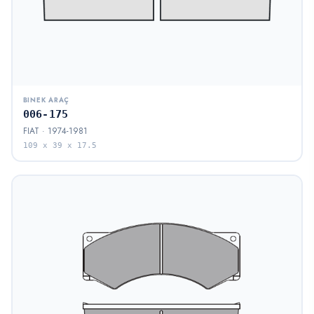
BINEK ARAÇ
006-175
FIAT · 1974-1981
109 x 39 x 17.5