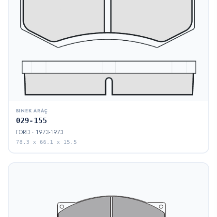
BINEK ARAÇ
029-155
FORD · 1973-1973
78.3 x 66.1 x 15.5