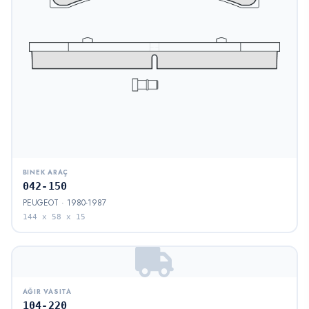
BINEK ARAÇ
042-150
PEUGEOT · 1980-1987
144 x 58 x 15
AĞIR VASITA
104-220