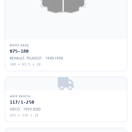
BINEK ARAÇ
075-180
RENAULT, PEUGEOT · 1990-1998
100 x 63.5 x 18
AĞIR VASITA
117/1-250
IVECO · 1993-2020
241 x 125 x 25