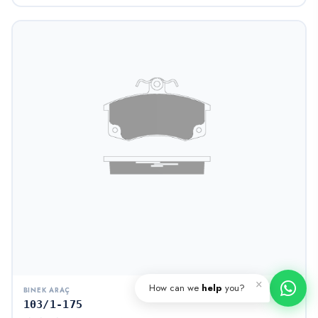
×
How can we
help
you?
BINEK ARAÇ
103/1-175