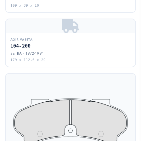
109 x 39 x 10
AĞIR VASITA
104-200
SETRA · 1972-1991
179 x 112.6 x 20