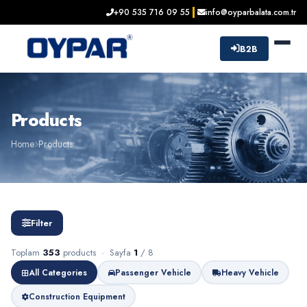
+90 535 716 09 55
info@oyparbalata.com.tr
B2B
Products
Home
Products
Filter
Toplam
353
products · Sayfa
1
/ 8
All Categories
Passenger Vehicle
Heavy Vehicle
Construction Equipment