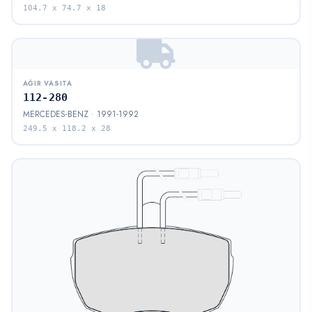
104.7 x 74.7 x 18
AĞIR VASITA
112-280
MERCEDES-BENZ · 1991-1992
249.5 x 118.2 x 28