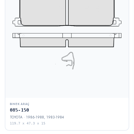
BINEK ARAÇ
085-150
TOYOTA · 1986-1988, 1983-1984
119.7 x 47.3 x 15