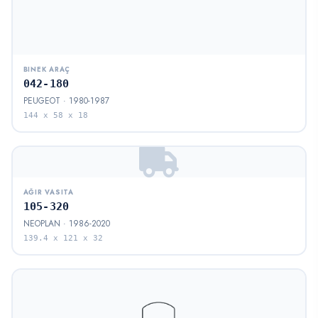
BINEK ARAÇ
042-180
PEUGEOT · 1980-1987
144 x 58 x 18
AĞIR VASITA
105-320
NEOPLAN · 1986-2020
139.4 x 121 x 32