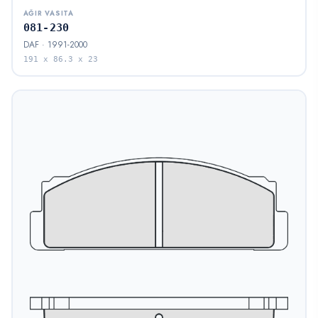
AĞIR VASITA
081-230
DAF · 1991-2000
191 x 86.3 x 23