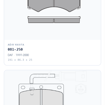
AĞIR VASITA
081-250
DAF · 1991-2000
191 x 86.3 x 25