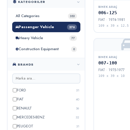
KATEGORILER
BINEK ARAÇ
006-125
All Categories
353
FIAT · 1974-1981
109 x 39 x 12.5
Passenger Vehicle
276
Heavy Vehicle
77
Construction Equipment
0
BINEK ARAÇ
007-100
BRANDS
FIAT · 1975-1977
109 x 39 x 10
FORD
51
FIAT
40
RENAULT
36
MERCEDES-BENZ
32
PEUGEOT
31