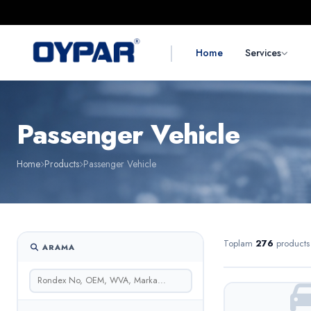
|
Home
Services
Passenger Vehicle
Home
Products
Passenger Vehicle
Toplam
276
products
ARAMA