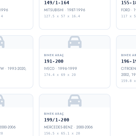
149/1-164
155-1
-1996
MITSUBISHI · 1987-1996
FORD · 
.4
127.5 x 57 x 16.4
117 x 5
BINEK ARAÇ
BINEK A
191-200
196-1
W · 1993-2020,
IVECO · 1996-1999
CITROEN,
2002, 19
174.4 x 69 x 20
159.8 x
BINEK ARAÇ
199/1-200
000-2006
MERCEDES-BENZ · 2000-2006
20
156.5 x 65.1 x 20