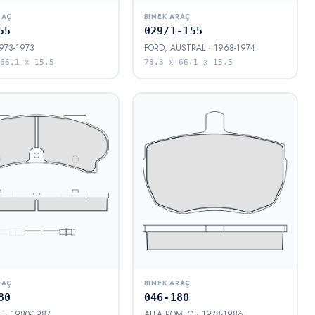
RAÇ
BINEK ARAÇ
55
029/1-155
973-1973
FORD, AUSTRAL · 1968-1974
66.1 x 15.5
78.3 x 66.1 x 15.5
RAÇ
BINEK ARAÇ
80
046-180
 · 1980-1987
ALFA ROMEO · 1978-1986