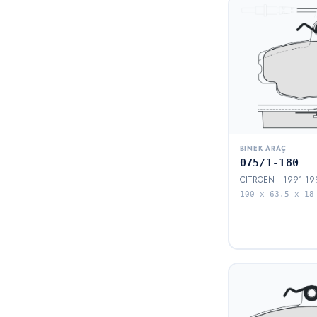
MAZDA
6
LADA
5
BMC
5
DACIA
5
ALFA ROMEO
4
LAND ROVER
3
CHEVROT
3
BINEK ARAÇ
TVR
3
075/1-180
HONDA
3
CITROEN · 1991-19
100 x 63.5 x 18
DODGE
3
HYUNDA
3