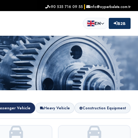
+90 535 716 09 55
info@oyparbalata.com.tr
EN
B2B
assenger Vehicle
Heavy Vehicle
Construction Equipment