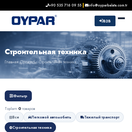
+90 535 716 09 55
info@oyparbalata.com.tr
B2B
Строительная техника
Главная
Продукты
Строительная техника
Фильтр
Toplam
0
товаров
Все
Легковой автомобиль
Тяжелый транспорт
Строительная техника